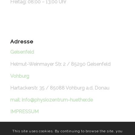
Freitag: 08:00 – 13:00 Uhr
Adresse
Geisenfeld
Helmut-Weinmayer Str. 2 / 85290 Geisenfeld
Vohburg
Hartackerstr. 35 / 85088 Vohburg a.d. Donau
mail: info@physiozentrum-huether.de
IMPRESSUM
This site uses cookies. By continuing to browse the site, you