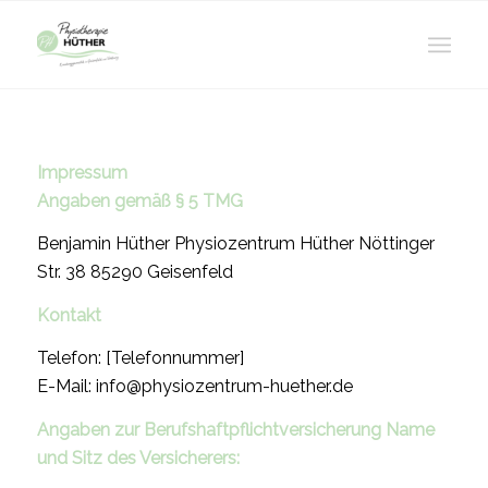
Impressum
Angaben gemäß § 5 TMG
Benjamin Hüther Physiozentrum Hüther Nöttinger
Str. 38 85290 Geisenfeld
Kontakt
Telefon: [Telefonnummer]
E-Mail: info@physiozentrum-huether.de
Angaben zur Berufshaftpflichtversicherung
Name
und Sitz des Versicherers: